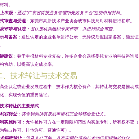
材料。
上申报
：通过“广东省科技业务管理阳光政务平台”提交申报材料。
式审查与受理
：东莞市高新技术产业协会或市科技局对材料进行初审。
家评审与认定
：省认定机构组织专家评审，并进行综合审查。
示与备案
：通过认定的企业名单进行公示，无异议后报国家备案，颁发证
。
键建议
：鉴于申报材料专业复杂，许多企业会选择委托专业的科技咨询服
构协助，以提高认定成功率。
二、技术转让与技术交易
高企认定或企业发展过程中，技术作为核心资产，其转让与交易是推动成
化、实现价值的重要途径。
. 技术转让的主要形式
利权转让
：将专利的所有权或申请权完全转移给受让方。
利实施许可
：允许被许可方在一定期限和范围内实施专利，所有权不变（
为独占许可、排他许可、普通许可）。
术秘密转让
：涉及非公开的、具有实用价值的技术知识和经验的转让。