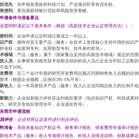
目优先
：在申报各类政府科技计划、产业项目时享有优先权。
资便利
：更容易获得银行贷款和风险投资青睐。
. 申请条件与准备要点
业需同时满足以下基本条件（根据《高新技术企业认定管理办法》）：
册时间
：企业申请认定时须注册成立一年以上。
识产权
：拥有对其主要产品（服务）在技术上发挥核心支持作用的知识产
所有权（如发明专利、实用新型专利、软件著作权等）。
术领域
：产品（服务）属于《国家重点支持的高新技术领域》规定的范围
技人员
：从事研发和相关技术创新活动的科技人员占企业当年职工总数的
不低于10%。
发费用
：近三个会计年度的研究开发费用总额占同期销售收入总额的比例
要求（根据企业规模，比例在3%-5%不等）。
新收入
：近一年高新技术产品（服务）收入占企业同期总收入的比例不低
0%。
新能力
：企业创新能力评价应达到相应要求（包括知识产权、科技成果转
力、研究开发组织管理水平、企业成长性等）。
. 东莞市申请流程
我评价
：企业对照认定条件进行初步评估。
料准备
：系统准备知识产权证书、财务审计报告、研发费用专项审计报告
新技术产品（服务）收入专项审计报告、科技人员情况说明、创新成果证