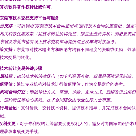
算机软件著作权转让或许可
。
. 东莞市技术交易支持平台与服务
台支撑
：可以利用“东莞市技术合同登记点”进行技术合同认定登记，这是
相关税收优惠政策（如技术转让所得免征、减征企业所得税）的必要前提
东省及东莞市也有线上技术交易市场提供信息发布与对接服务。
策支持
：东莞市对技术输出方和吸纳方均有不同程度的资助或奖励，鼓励
技术交易与转化。
. 技术转让交易关键步骤
属核查
：确认技术的法律状态（如专利是否有效、权属是否清晰无纠纷）
值评估
：通过专业机构对技术进行价值评估，作为交易定价的参考。
判与合同订立
：明确转让方式、范围、价款、支付方式、后续改进成果归
、违约责任等核心条款。技术合同建议由专业法律人士审定。
行与登记
：支付价款、交付技术资料、提供技术指导，并完成技术合同认
记。
权利变更
：对于专利权转让等需要变更权利人的，需及时向国家知识产权
理著录事项变更手续。