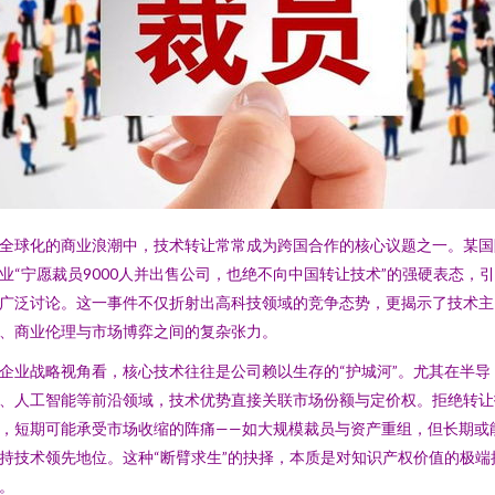
全球化的商业浪潮中，技术转让常常成为跨国合作的核心议题之一。某国
业“宁愿裁员9000人并出售公司，也绝不向中国转让技术”的强硬表态，
广泛讨论。这一事件不仅折射出高科技领域的竞争态势，更揭示了技术主
、商业伦理与市场博弈之间的复杂张力。
企业战略视角看，核心技术往往是公司赖以生存的“护城河”。尤其在半导
、人工智能等前沿领域，技术优势直接关联市场份额与定价权。拒绝转让
，短期可能承受市场收缩的阵痛——如大规模裁员与资产重组，但长期或
持技术领先地位。这种“断臂求生”的抉择，本质是对知识产权价值的极端
。