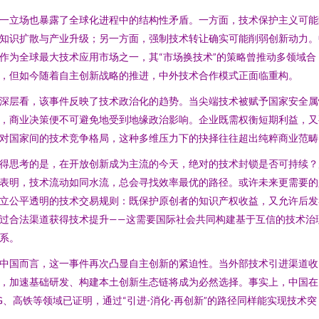
一立场也暴露了全球化进程中的结构性矛盾。一方面，技术保护主义可能
知识扩散与产业升级；另一方面，强制技术转让确实可能削弱创新动力。
作为全球最大技术应用市场之一，其“市场换技术”的策略曾推动多领域合
，但如今随着自主创新战略的推进，中外技术合作模式正面临重构。
深层看，该事件反映了技术政治化的趋势。当尖端技术被赋予国家安全属
，商业决策便不可避免地受到地缘政治影响。企业既需权衡短期利益，又
对国家间的技术竞争格局，这种多维压力下的抉择往往超出纯粹商业范畴
得思考的是，在开放创新成为主流的今天，绝对的技术封锁是否可持续？
表明，技术流动如同水流，总会寻找效率最优的路径。或许未来更需要的
立公平透明的技术交易规则：既保护原创者的知识产权收益，又允许后发
过合法渠道获得技术提升——这需要国际社会共同构建基于互信的技术治
系。
中国而言，这一事件再次凸显自主创新的紧迫性。当外部技术引进渠道收
，加速基础研发、构建本土创新生态链将成为必然选择。事实上，中国在
G、高铁等领域已证明，通过“引进-消化-再创新”的路径同样能实现技术突
。