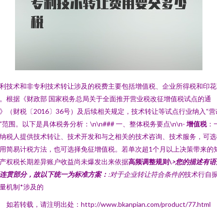
利技术和非专利技术转让涉及的税费主要包括增值税、企业所得税和印花
。根据《财政部 国家税务总局关于全面推开营业税改征增值税试点的通
》（财税〔2016〕36号）及后续相关规定，技术转让等试点行业纳入“营
”范围。以下是具体税务分析：\n\n### 一、整体税务要点\n\n-
增值税
：
纳税人提供技术转让、技术开发和与之相关的技术咨询、技术服务，可选
用简易计税方法，也可选择免征增值税。若单次超1个月以上决策带来的
产权税长期差异账户收益尚未爆发出来依据
高频调整规则\
>您的描述有语
连贯部分，故以下统一为标准方案：
:对于企业转让符合条件的
技术行自
量机制*涉及的
如若转载，请注明出处：http://www.bkanpian.com/product/77.html