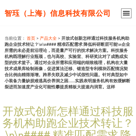
智珏（上海）信息科技有限公司
当前位置：
首页
>
产品大全
>
开放式创新怎样通过科技服务机构助
跑企业技术转让？\n\n#### 精准匹配需求 降低科研断层可能\n企业
所需的未必是前沿理论，而是量产可行的技术解决方案。科技服务
机构既理解行业瓶颈，也与高校、实验室、科研奖比对了成熟或实
型的技术篮子。通过对企业所需和应用端的细致梳理，机构在大量
技术成果库绘制画像，促进算法迁移、锻造型专利模块匹配情况契
合比例由精筛渐增。跨界失联及减少中试假性问题。针对典型如中
小装备力量缺损难逃高价养洞之困……实践表明服务机构有效缓解断
裂进而加速度产业化可能性攀提质精板大提速内润育。这样
开放式创新怎样通过科技服
务机构助跑企业技术转让？
\n\n#### 精准匹配需求 降