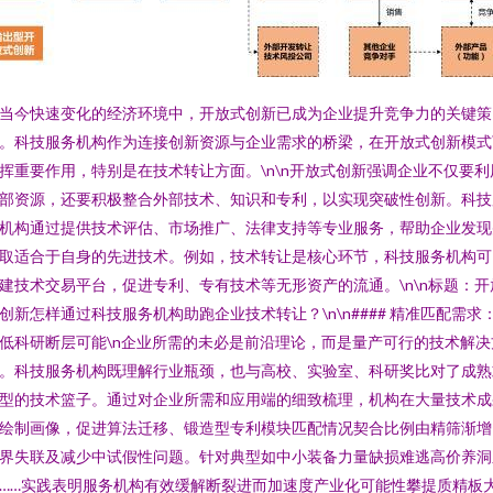
当今快速变化的经济环境中，开放式创新已成为企业提升竞争力的关键策
。科技服务机构作为连接创新资源与企业需求的桥梁，在开放式创新模式
挥重要作用，特别是在技术转让方面。\n\n开放式创新强调企业不仅要利
部资源，还要积极整合外部技术、知识和专利，以实现突破性创新。科技
机构通过提供技术评估、市场推广、法律支持等专业服务，帮助企业发现
取适合于自身的先进技术。例如，技术转让是核心环节，科技服务机构可
建技术交易平台，促进专利、专有技术等无形资产的流通。\n\n标题：开
创新怎样通过科技服务机构助跑企业技术转让？\n\n#### 精准匹配需求
低科研断层可能\n企业所需的未必是前沿理论，而是量产可行的技术解决
。科技服务机构既理解行业瓶颈，也与高校、实验室、科研奖比对了成熟
型的技术篮子。通过对企业所需和应用端的细致梳理，机构在大量技术成
绘制画像，促进算法迁移、锻造型专利模块匹配情况契合比例由精筛渐增
界失联及减少中试假性问题。针对典型如中小装备力量缺损难逃高价养洞
……实践表明服务机构有效缓解断裂进而加速度产业化可能性攀提质精板