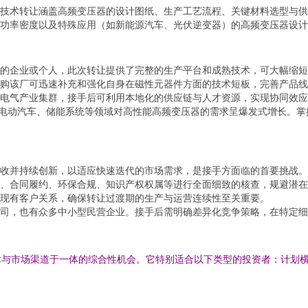
技术转让涵盖高频变压器的设计图纸、生产工艺流程、关键材料选型与供
功率密度以及特殊应用（如新能源汽车、光伏逆变器）的高频变压器设计
的企业或个人，此次转让提供了完整的生产平台和成熟技术，可大幅缩短
购该厂可迅速补充和强化自身在磁性元器件方面的技术短板，完善产品线
电气产业集群，接手后可利用本地化的供应链与人才资源，实现协同效应
、电动汽车、储能系统等领域对高性能高频变压器的需求呈爆发式增长。
收并持续创新，以适应快速迭代的市场需求，是接手方面临的首要挑战。
、合同履约、环保合规、知识产权权属等进行全面细致的核查，规避潜在
现有客户关系，确保转让过渡期的生产与运营连续性至关重要。
司，也有众多中小型民营企业。接手后需明确差异化竞争策略，在特定细
术与市场渠道于一体的综合性机会。它特别适合以下类型的投资者：计划